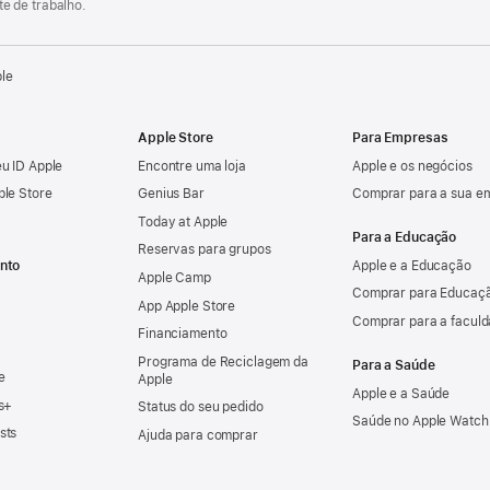
e de trabalho.
ple
Apple Store
Para Empresas
u ID Apple
Encontre uma loja
Apple e os negócios
ple Store
Genius Bar
Comprar para a sua e
Today at Apple
Para a Educação
Reservas para grupos
nto
Apple e a Educação
Apple Camp
Comprar para Educaçã
App Apple Store
Comprar para a facul
Financiamento
Programa de Reciclagem da
Para a Saúde
e
Apple
Apple e a Saúde
s+
Status do seu pedido
Saúde no Apple Watch
sts
Ajuda para comprar