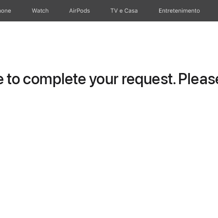
hone
Apple Watch
AirPods
TV e Casa
Entretenimento
to complete your request. Please 