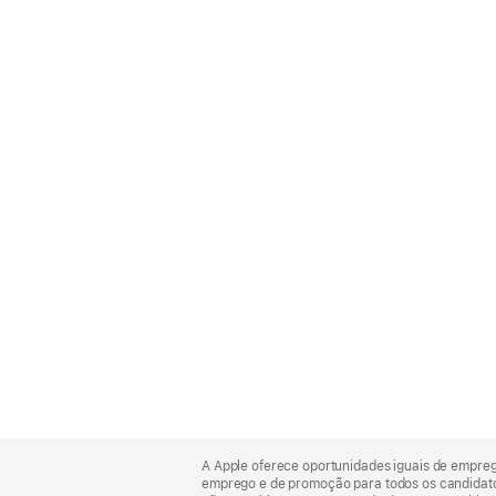
Apple
Footer
A Apple oferece oportunidades iguais de empre
emprego e de promoção para todos os candidatos