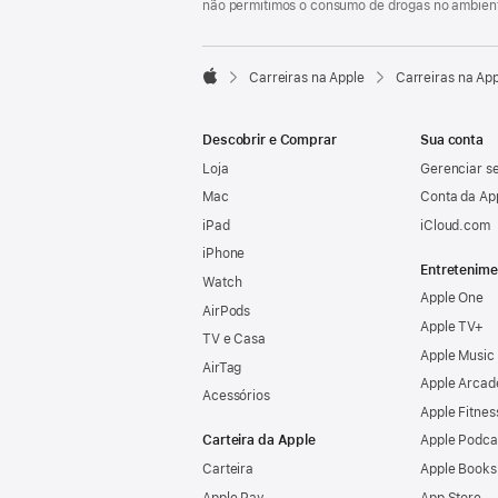
não permitimos o consumo de drogas no ambient

Carreiras na Apple
Carreiras na Ap
Apple
Descobrir e Comprar
Sua conta
Loja
Gerenciar se
Mac
Conta da Ap
iPad
iCloud.com
iPhone
Entretenime
Watch
Apple One
AirPods
Apple TV+
TV e Casa
Apple Music
AirTag
Apple Arcad
Acessórios
Apple Fitnes
Carteira da Apple
Apple Podca
Carteira
Apple Books
Apple Pay
App Store