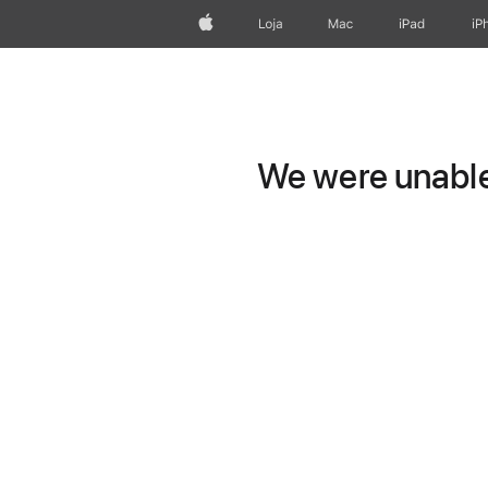
Apple
Loja
Mac
iPad
iP
We were unable 