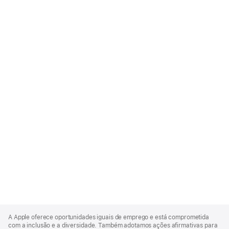
Apple
Footer
A Apple oferece oportunidades iguais de emprego e está comprometida
com a inclusão e a diversidade. Também adotamos ações afirmativas para