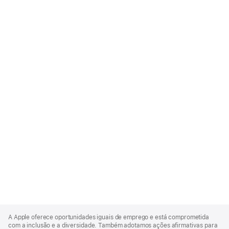
Apple
Footer
A Apple oferece oportunidades iguais de emprego e está comprometida
com a inclusão e a diversidade. Também adotamos ações afirmativas para