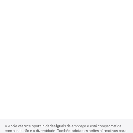
Apple
Footer
A Apple oferece oportunidades iguais de emprego e está comprometida
com a inclusão e a diversidade. Também adotamos ações afirmativas para