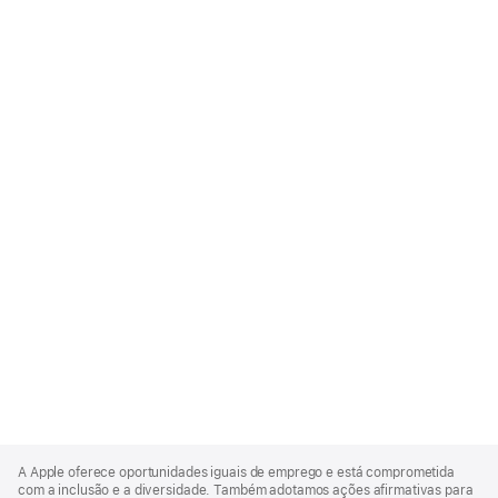
Apple
Footer
A Apple oferece oportunidades iguais de emprego e está comprometida
com a inclusão e a diversidade. Também adotamos ações afirmativas para