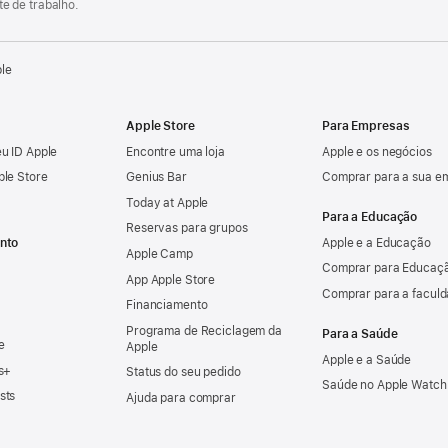
e de trabalho.
ple
Apple Store
Para Empresas
u ID Apple
Encontre uma loja
Apple e os negócios
ple Store
Genius Bar
Comprar para a sua e
Today at Apple
Para a Educação
Reservas para grupos
nto
Apple e a Educação
Apple Camp
Comprar para Educaçã
App Apple Store
Comprar para a facul
Financiamento
Programa de Reciclagem da
Para a Saúde
e
Apple
Apple e a Saúde
s+
Status do seu pedido
Saúde no Apple Watch
sts
Ajuda para comprar