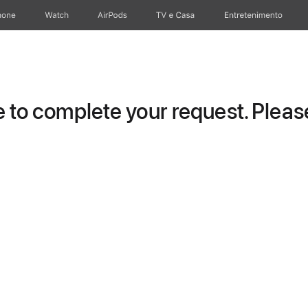
hone
Apple Watch
AirPods
TV e Casa
Entretenimento
to complete your request. Please 