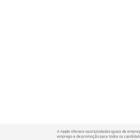
Apple
Footer
A Apple oferece oportunidades iguais de empre
emprego e de promoção para todos os candidatos