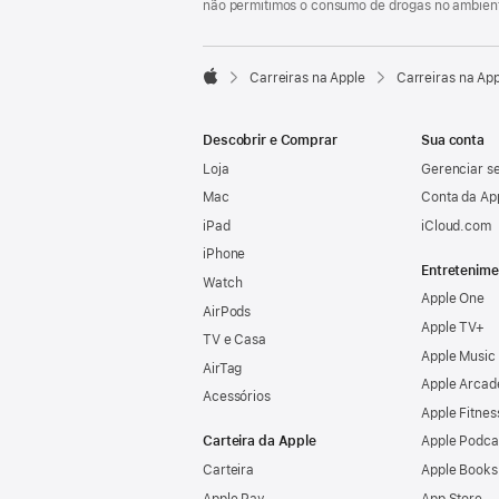
não permitimos o consumo de drogas no ambient

Carreiras na Apple
Carreiras na Ap
Apple
Descobrir e Comprar
Sua conta
Loja
Gerenciar se
Mac
Conta da Ap
iPad
iCloud.com
iPhone
Entretenime
Watch
Apple One
AirPods
Apple TV+
TV e Casa
Apple Music
AirTag
Apple Arcad
Acessórios
Apple Fitnes
Carteira da Apple
Apple Podca
Carteira
Apple Books
Apple Pay
App Store