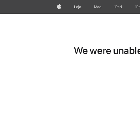
Apple
Loja
Mac
iPad
iP
We were unable 