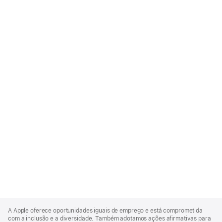
Apple
Footer
A Apple oferece oportunidades iguais de emprego e está comprometida
com a inclusão e a diversidade. Também adotamos ações afirmativas para