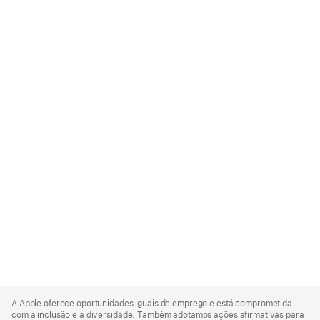
Apple
Footer
A Apple oferece oportunidades iguais de emprego e está comprometida
com a inclusão e a diversidade. Também adotamos ações afirmativas para