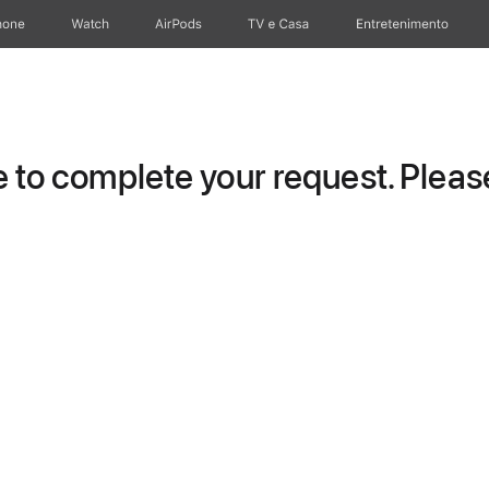
hone
Apple Watch
AirPods
TV e Casa
Entretenimento
to complete your request. Please 