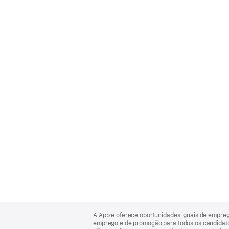
Apple
Footer
A Apple oferece oportunidades iguais de empre
emprego e de promoção para todos os candidatos