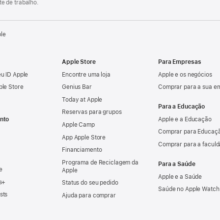
e de trabalho.
ple
Apple Store
Para Empresas
u ID Apple
Encontre uma loja
Apple e os negócios
ple Store
Genius Bar
Comprar para a sua e
Today at Apple
Para a Educação
Reservas para grupos
nto
Apple e a Educação
Apple Camp
Comprar para Educaçã
App Apple Store
Comprar para a facul
Financiamento
Programa de Reciclagem da
Para a Saúde
e
Apple
Apple e a Saúde
s+
Status do seu pedido
Saúde no Apple Watch
sts
Ajuda para comprar