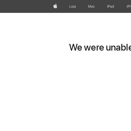
Apple
Loja
Mac
iPad
iP
We were unable 