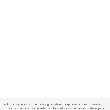
Apple
Footer
A Apple oferece oportunidades iguais de emprego e está comprometida
com a inclusão e a diversidade. Também adotamos ações afirmativas para