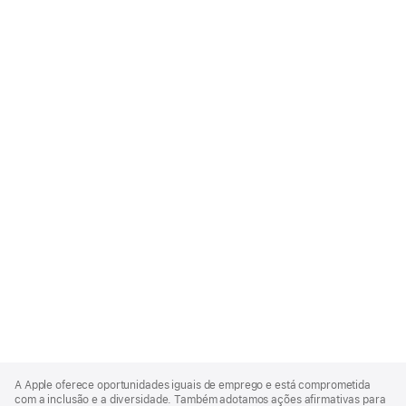
Apple
Footer
A Apple oferece oportunidades iguais de emprego e está comprometida
com a inclusão e a diversidade. Também adotamos ações afirmativas para