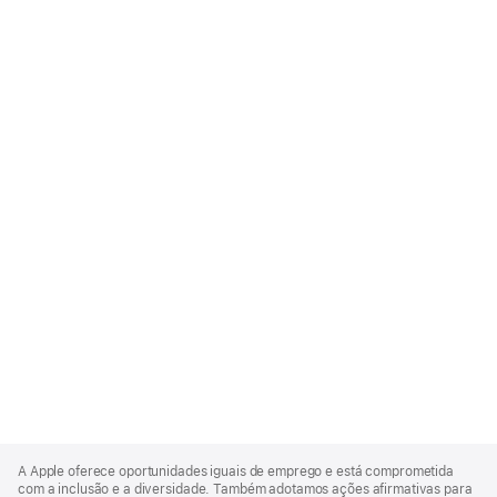
Apple
Footer
A Apple oferece oportunidades iguais de emprego e está comprometida
com a inclusão e a diversidade. Também adotamos ações afirmativas para