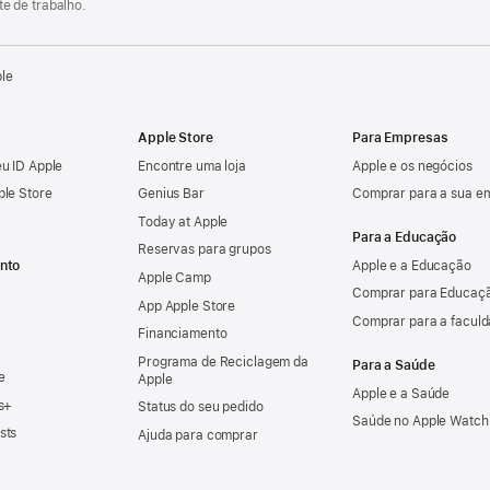
e de trabalho.
ple
Apple Store
Para Empresas
u ID Apple
Encontre uma loja
Apple e os negócios
ple Store
Genius Bar
Comprar para a sua e
Today at Apple
Para a Educação
Reservas para grupos
nto
Apple e a Educação
Apple Camp
Comprar para Educaçã
App Apple Store
Comprar para a facul
Financiamento
Programa de Reciclagem da
Para a Saúde
e
Apple
Apple e a Saúde
s+
Status do seu pedido
Saúde no Apple Watch
sts
Ajuda para comprar