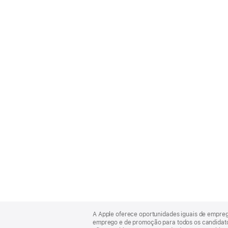
Apple
Footer
A Apple oferece oportunidades iguais de empre
emprego e de promoção para todos os candidatos