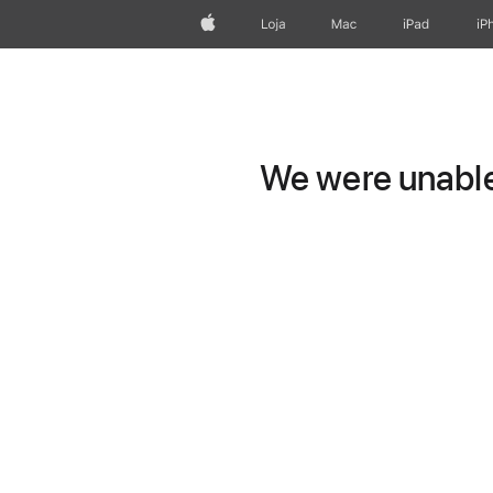
Apple
Loja
Mac
iPad
iP
We were unable 