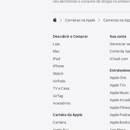
não permitimos o consumo de drogas no ambient

Carreiras na Apple
Carreiras na Ap
Apple
Descobrir e Comprar
Sua conta
Loja
Gerenciar se
Mac
Conta da Ap
iPad
iCloud.com
iPhone
Entretenime
Watch
Apple One
AirPods
Apple TV+
TV e Casa
Apple Music
AirTag
Apple Arcad
Acessórios
Apple Fitnes
Carteira da Apple
Apple Podca
Carteira
Apple Books
Apple Pay
App Store