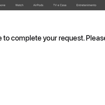
hone
Apple Watch
AirPods
TV e Casa
Entretenimento
to complete your request. Please 