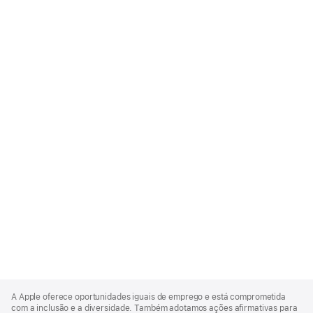
Apple
Footer
A Apple oferece oportunidades iguais de emprego e está comprometida
com a inclusão e a diversidade. Também adotamos ações afirmativas para