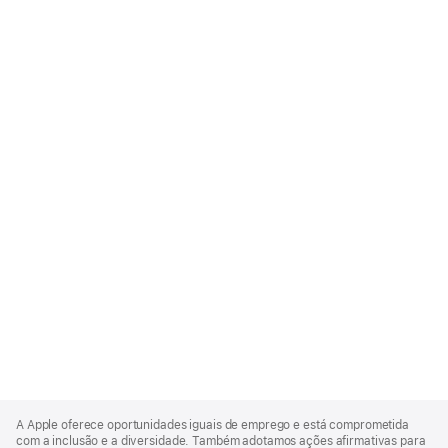
Apple
Footer
A Apple oferece oportunidades iguais de emprego e está comprometida
com a inclusão e a diversidade. Também adotamos ações afirmativas para