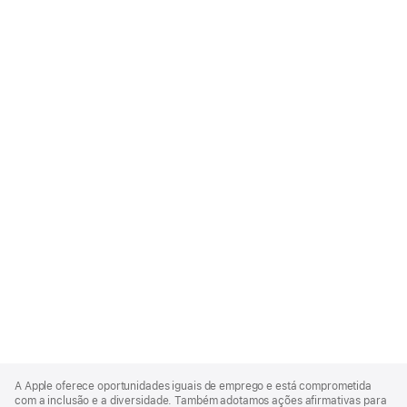
Apple
Footer
A Apple oferece oportunidades iguais de emprego e está comprometida
com a inclusão e a diversidade. Também adotamos ações afirmativas para