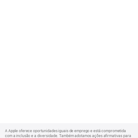
Apple
Footer
A Apple oferece oportunidades iguais de emprego e está comprometida
com a inclusão e a diversidade. Também adotamos ações afirmativas para