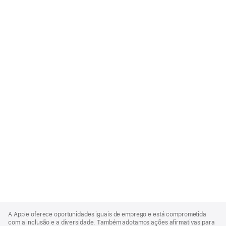
Apple
Footer
A Apple oferece oportunidades iguais de emprego e está comprometida
com a inclusão e a diversidade. Também adotamos ações afirmativas para