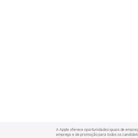
Apple
Footer
A Apple oferece oportunidades iguais de empre
emprego e de promoção para todos os candidatos