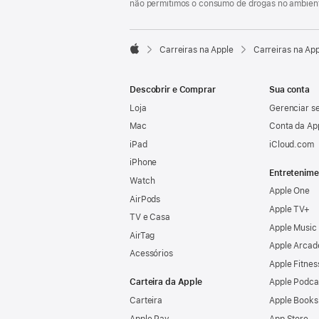
não permitimos o consumo de drogas no ambient

Carreiras na Apple
Carreiras na Ap
Apple
Descobrir e Comprar
Sua conta
Loja
Gerenciar se
Mac
Conta da Ap
iPad
iCloud.com
iPhone
Entretenime
Watch
Apple One
AirPods
Apple TV+
TV e Casa
Apple Music
AirTag
Apple Arcad
Acessórios
Apple Fitnes
Carteira da Apple
Apple Podca
Carteira
Apple Books
Apple Pay
App Store