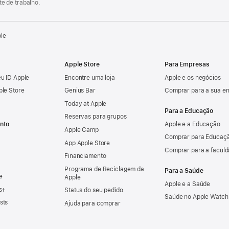
e de trabalho.
ple
Apple Store
Para Empresas
u ID Apple
Encontre uma loja
Apple e os negócios
ple Store
Genius Bar
Comprar para a sua e
Today at Apple
Para a Educação
Reservas para grupos
nto
Apple e a Educação
Apple Camp
Comprar para Educaçã
App Apple Store
Comprar para a facul
Financiamento
Programa de Reciclagem da
Para a Saúde
e
Apple
Apple e a Saúde
s+
Status do seu pedido
Saúde no Apple Watch
sts
Ajuda para comprar