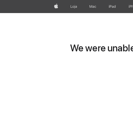
Apple
Loja
Mac
iPad
iP
We were unable 