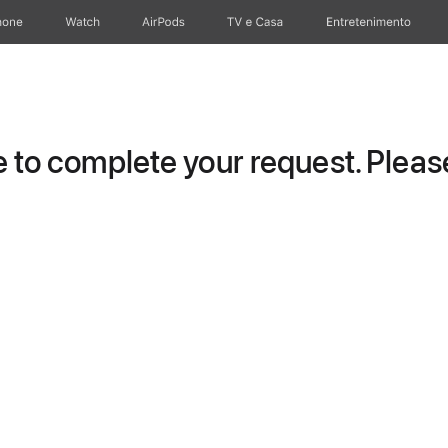
hone
Apple Watch
AirPods
TV e Casa
Entretenimento
to complete your request. Please 