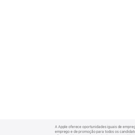
Apple
Footer
A Apple oferece oportunidades iguais de empre
emprego e de promoção para todos os candidatos