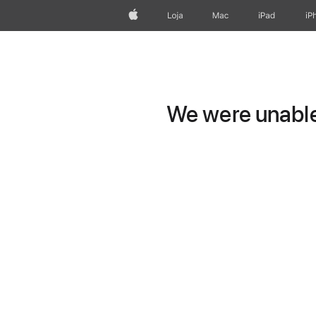
Apple
Loja
Mac
iPad
iP
We were unable 