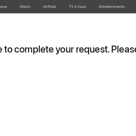
hone
Apple Watch
AirPods
TV e Casa
Entretenimento
to complete your request. Please 