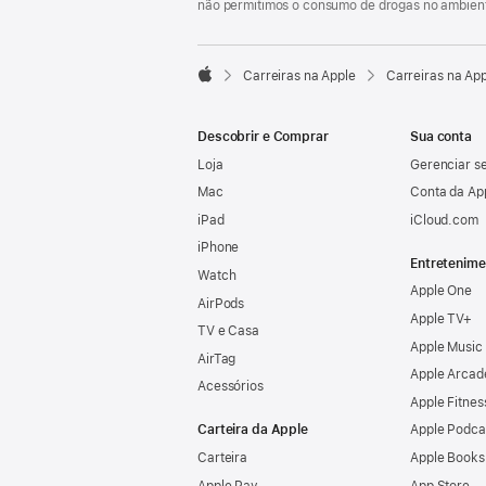
não permitimos o consumo de drogas no ambient

Carreiras na Apple
Carreiras na Ap
Apple
Descobrir e Comprar
Sua conta
Loja
Gerenciar se
Mac
Conta da Ap
iPad
iCloud.com
iPhone
Entretenime
Watch
Apple One
AirPods
Apple TV+
TV e Casa
Apple Music
AirTag
Apple Arcad
Acessórios
Apple Fitnes
Carteira da Apple
Apple Podca
Carteira
Apple Books
Apple Pay
App Store