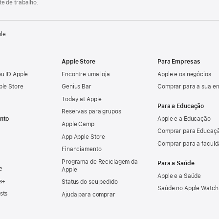
e de trabalho.
ple
Apple Store
Para Empresas
u ID Apple
Encontre uma loja
Apple e os negócios
ple Store
Genius Bar
Comprar para a sua e
Today at Apple
Para a Educação
Reservas para grupos
nto
Apple e a Educação
Apple Camp
Comprar para Educaçã
App Apple Store
Comprar para a facul
Financiamento
Programa de Reciclagem da
Para a Saúde
e
Apple
Apple e a Saúde
s+
Status do seu pedido
Saúde no Apple Watch
sts
Ajuda para comprar