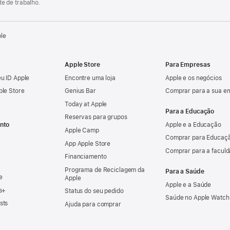
e de trabalho.
ple
Apple Store
Para Empresas
u ID Apple
Encontre uma loja
Apple e os negócios
ple Store
Genius Bar
Comprar para a sua e
Today at Apple
Para a Educação
Reservas para grupos
nto
Apple e a Educação
Apple Camp
Comprar para Educaçã
App Apple Store
Comprar para a facul
Financiamento
Programa de Reciclagem da
Para a Saúde
e
Apple
Apple e a Saúde
s+
Status do seu pedido
Saúde no Apple Watch
sts
Ajuda para comprar