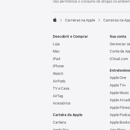
não permitimos o consumo de drogas no ambient

Carreiras na Apple
Carreiras na Ap
Apple
Descobrir e Comprar
Sua conta
Loja
Gerenciar se
Mac
Conta da Ap
iPad
iCloud.com
iPhone
Entretenime
Watch
Apple One
AirPods
Apple TV+
TV e Casa
Apple Music
AirTag
Apple Arcad
Acessórios
Apple Fitnes
Carteira da Apple
Apple Podca
Carteira
Apple Books
Apple Pay
App Store