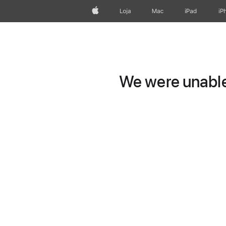
Apple
Loja
Mac
iPad
iP
We were unable 