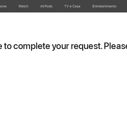
hone
Apple Watch
AirPods
TV e Casa
Entretenimento
to complete your request. Please 