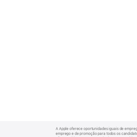
Apple
Footer
A Apple oferece oportunidades iguais de empre
emprego e de promoção para todos os candidatos