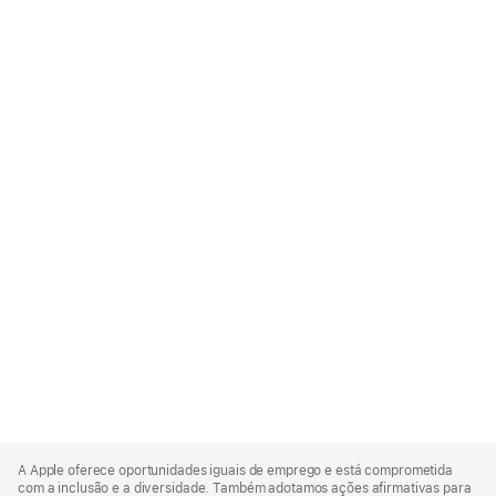
Apple
Footer
A Apple oferece oportunidades iguais de emprego e está comprometida
com a inclusão e a diversidade. Também adotamos ações afirmativas para