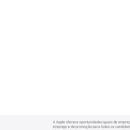
Apple
Footer
A Apple oferece oportunidades iguais de empre
emprego e de promoção para todos os candidatos