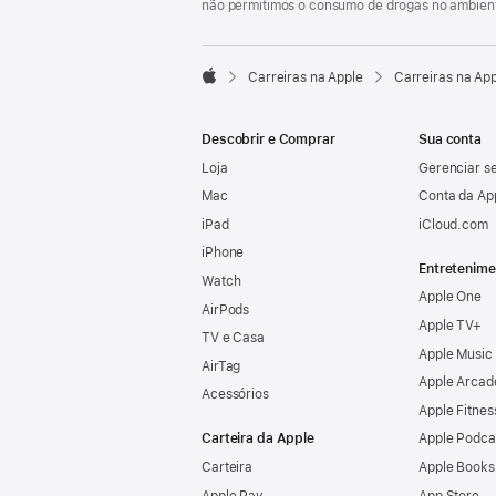
não permitimos o consumo de drogas no ambient

Carreiras na Apple
Carreiras na Ap
Apple
Descobrir e Comprar
Sua conta
Loja
Gerenciar se
Mac
Conta da Ap
iPad
iCloud.com
iPhone
Entretenime
Watch
Apple One
AirPods
Apple TV+
TV e Casa
Apple Music
AirTag
Apple Arcad
Acessórios
Apple Fitnes
Carteira da Apple
Apple Podca
Carteira
Apple Books
Apple Pay
App Store