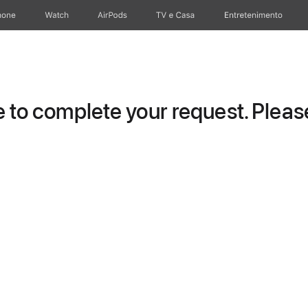
hone
Apple Watch
AirPods
TV e Casa
Entretenimento
to complete your request. Please 