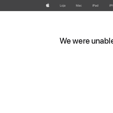
Apple
Loja
Mac
iPad
iP
We were unable 