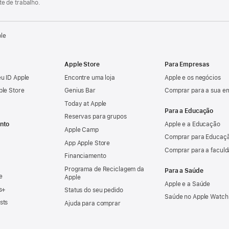
e de trabalho.
ple
Apple Store
Para Empresas
u ID Apple
Encontre uma loja
Apple e os negócios
ple Store
Genius Bar
Comprar para a sua e
Today at Apple
Para a Educação
Reservas para grupos
nto
Apple e a Educação
Apple Camp
Comprar para Educaçã
App Apple Store
Comprar para a facul
Financiamento
Programa de Reciclagem da
Para a Saúde
e
Apple
Apple e a Saúde
s+
Status do seu pedido
Saúde no Apple Watch
sts
Ajuda para comprar