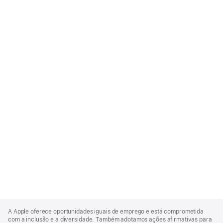
Apple
Footer
A Apple oferece oportunidades iguais de emprego e está comprometida
com a inclusão e a diversidade. Também adotamos ações afirmativas para