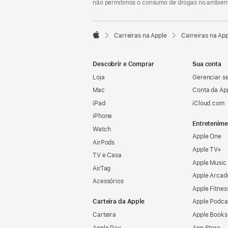
não permitimos o consumo de drogas no ambient

Carreiras na Apple
Carreiras na Ap
Apple
Descobrir e Comprar
Sua conta
Loja
Gerenciar se
Mac
Conta da Ap
iPad
iCloud.com
iPhone
Entretenime
Watch
Apple One
AirPods
Apple TV+
TV e Casa
Apple Music
AirTag
Apple Arcad
Acessórios
Apple Fitnes
Carteira da Apple
Apple Podca
Carteira
Apple Books
Apple Pay
App Store