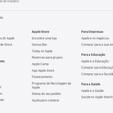
e de trabalho.
ple
Apple Store
Para Empresas
u ID Apple
Encontre uma loja
Apple e os negócios
ple Store
Genius Bar
Comprar para a sua e
Today at Apple
Para a Educação
Reservas para grupos
nto
Apple e a Educação
Apple Camp
Comprar para Educaçã
App Apple Store
Comprar para a facul
Financiamento
Programa de Reciclagem da
Para a Saúde
e
Apple
Apple e a Saúde
s+
Status do seu pedido
Saúde no Apple Watch
sts
Ajuda para comprar