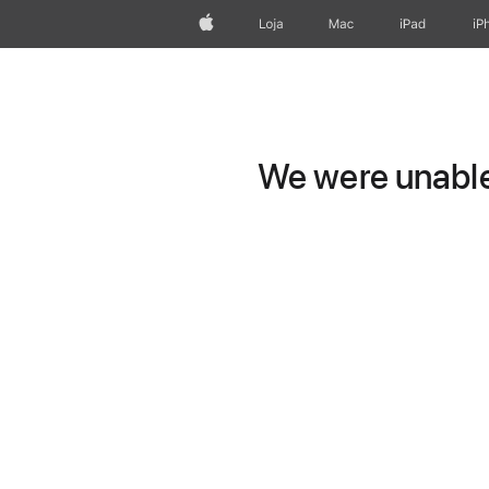
Apple
Loja
Mac
iPad
iP
We were unable 