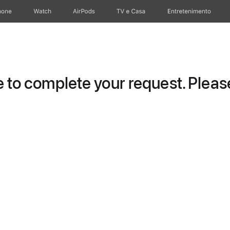
hone
Apple Watch
AirPods
TV e Casa
Entretenimento
to complete your request. Please 