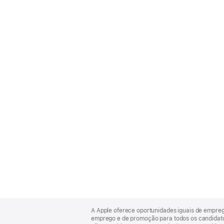
Apple
Footer
A Apple oferece oportunidades iguais de empre
emprego e de promoção para todos os candidatos