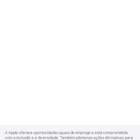
Apple
Footer
A Apple oferece oportunidades iguais de emprego e está comprometida
com a inclusão e a diversidade. Também adotamos ações afirmativas para