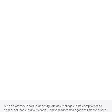
Apple
Footer
A Apple oferece oportunidades iguais de emprego e está comprometida
com a inclusão e a diversidade. Também adotamos ações afirmativas para