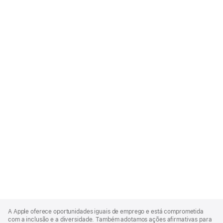
Apple
Footer
A Apple oferece oportunidades iguais de emprego e está comprometida
com a inclusão e a diversidade. Também adotamos ações afirmativas para