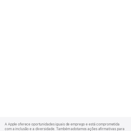
Apple
Footer
A Apple oferece oportunidades iguais de emprego e está comprometida
com a inclusão e a diversidade. Também adotamos ações afirmativas para