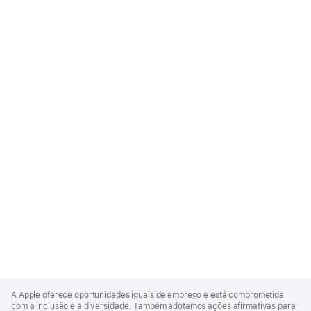
Apple
Footer
A Apple oferece oportunidades iguais de emprego e está comprometida
com a inclusão e a diversidade. Também adotamos ações afirmativas para