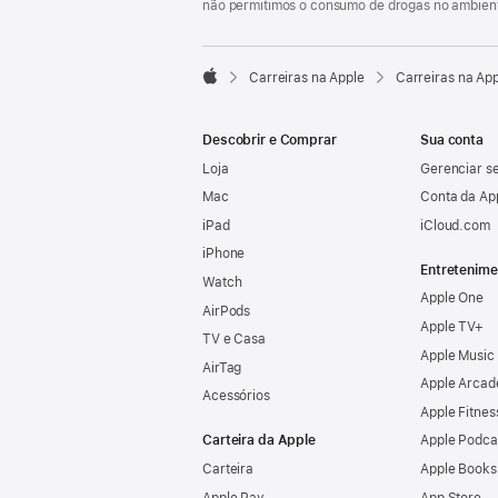
não permitimos o consumo de drogas no ambient

Carreiras na Apple
Carreiras na Ap
Apple
Descobrir e Comprar
Sua conta
Loja
Gerenciar se
Mac
Conta da Ap
iPad
iCloud.com
iPhone
Entretenime
Watch
Apple One
AirPods
Apple TV+
TV e Casa
Apple Music
AirTag
Apple Arcad
Acessórios
Apple Fitnes
Carteira da Apple
Apple Podca
Carteira
Apple Books
Apple Pay
App Store