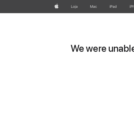
Apple
Loja
Mac
iPad
iP
We were unable 