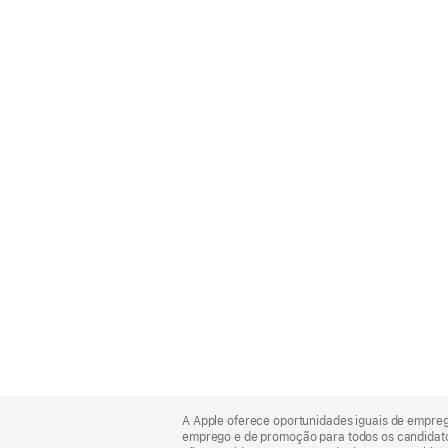
Apple
Footer
A Apple oferece oportunidades iguais de empre
emprego e de promoção para todos os candidatos