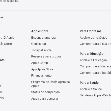
e de trabalho.
ple
Apple Store
Para Empresas
u ID Apple
Encontre uma loja
Apple e os negócios
ple Store
Genius Bar
Comprar para a sua e
Today at Apple
Para a Educação
Reservas para grupos
nto
Apple e a Educação
Apple Camp
Comprar para Educaçã
App Apple Store
Comprar para a facul
Financiamento
Programa de Reciclagem da
Para a Saúde
e
Apple
Apple e a Saúde
s+
Status do seu pedido
Saúde no Apple Watch
sts
Ajuda para comprar