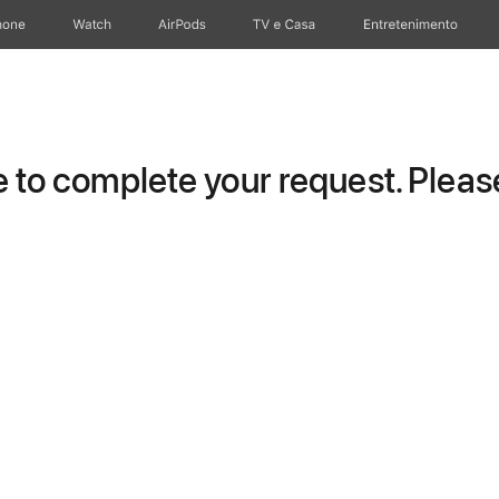
hone
Apple Watch
AirPods
TV e Casa
Entretenimento
to complete your request. Please 