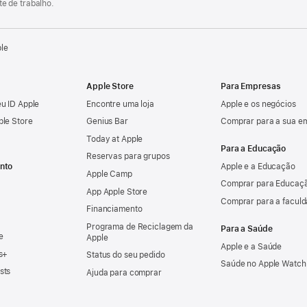
e de trabalho.
ple
Apple Store
Para Empresas
u ID Apple
Encontre uma loja
Apple e os negócios
ple Store
Genius Bar
Comprar para a sua e
Today at Apple
Para a Educação
Reservas para grupos
nto
Apple e a Educação
Apple Camp
Comprar para Educaçã
App Apple Store
Comprar para a facul
Financiamento
Programa de Reciclagem da
Para a Saúde
e
Apple
Apple e a Saúde
s+
Status do seu pedido
Saúde no Apple Watch
sts
Ajuda para comprar