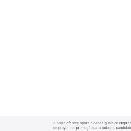
Apple
Footer
A Apple oferece oportunidades iguais de empre
emprego e de promoção para todos os candidatos