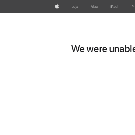
Apple
Loja
Mac
iPad
iP
We were unable 