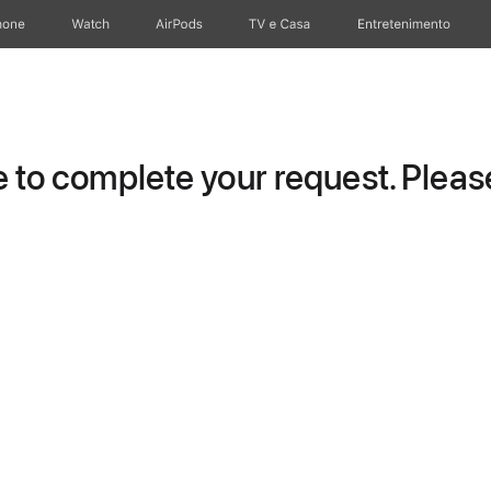
hone
Apple Watch
AirPods
TV e Casa
Entretenimento
to complete your request. Please 