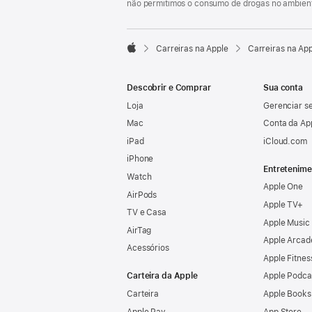
não permitimos o consumo de drogas no ambient

Carreiras na Apple
Carreiras na Ap
Apple
Descobrir e Comprar
Sua conta
Loja
Gerenciar se
Mac
Conta da Ap
iPad
iCloud.com
iPhone
Entretenime
Watch
Apple One
AirPods
Apple TV+
TV e Casa
Apple Music
AirTag
Apple Arcad
Acessórios
Apple Fitnes
Carteira da Apple
Apple Podca
Carteira
Apple Books
Apple Pay
App Store