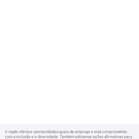
Apple
Footer
A Apple oferece oportunidades iguais de emprego e está comprometida
com a inclusão e a diversidade. Também adotamos ações afirmativas para