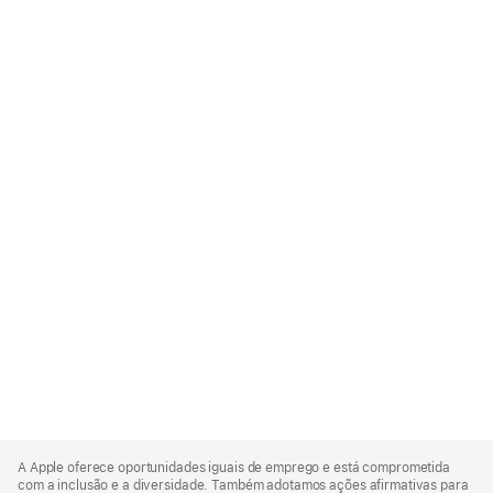
Apple
Footer
A Apple oferece oportunidades iguais de emprego e está comprometida
com a inclusão e a diversidade. Também adotamos ações afirmativas para