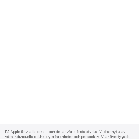
Apple
Footer
På Apple är vi alla olika – och det är vår största styrka. Vi drar nytta av
våra individuella olikheter, erfarenheter och perspektiv. Vi är övertygade