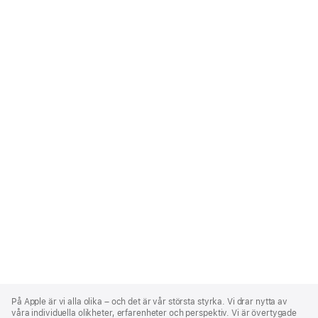
Apple
Footer
På Apple är vi alla olika – och det är vår största styrka. Vi drar nytta av
våra individuella olikheter, erfarenheter och perspektiv. Vi är övertygade