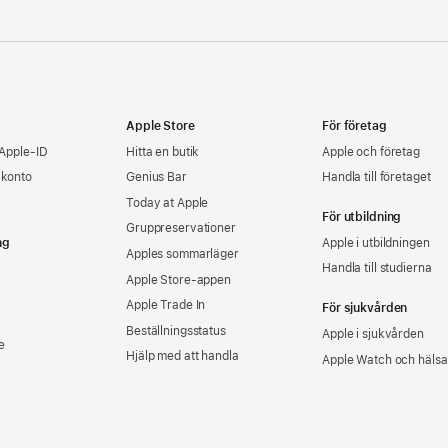
Apple Store
För företag
 Apple-ID
Hitta en butik
Apple och företag
-konto
Genius Bar
Handla till företaget
Today at Apple
För utbildning
Gruppreservationer
ng
Apple i utbildningen
Apples sommarläger
Handla till studierna
Apple Store-appen
Apple Trade In
För sjukvården
Beställningsstatus
Apple i sjukvården
e
Hjälp med att handla
Apple Watch och hälsa