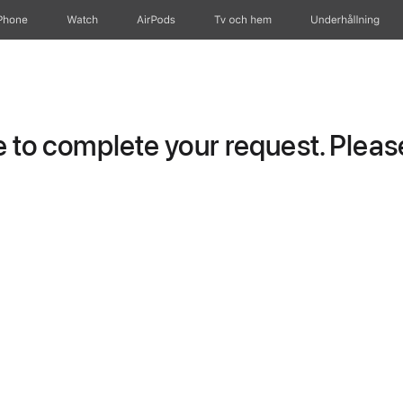
Phone
Watch
AirPods
Tv och hem
Underhållning
to complete your request. Please 