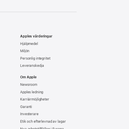
Apples värderingar
Hjälpmedel
Miljön
Personlig integritet
Leveranskedja
Om Apple
Newsroom
Apples ledning
Karriärmöjligheter
Garanti
Investerare
Etik och efterlevnad av lagar
Nya arbetstillfällen i Europa