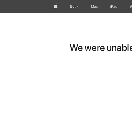
Apple
Butik
Mac
iPad
i
We were unable 