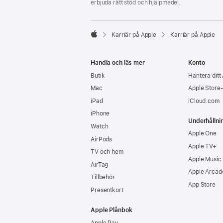
erbjuda rätt stöd och hjälpmedel.

Karriär på Apple
Karriär på Apple
Apple
Handla och läs mer
Konto
Butik
Hantera ditt
Mac
Apple Store
iPad
iCloud.com
iPhone
Underhållni
Watch
Apple One
AirPods
Apple TV+
TV och hem
Apple Music
AirTag
Apple Arcad
Tillbehör
App Store
Presentkort
Apple Plånbok
Apple Pay