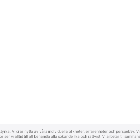
 styrka. Vi drar nytta av våra individuella olikheter, erfarenheter och perspektiv. V
ser vi alltid till att behandla alla sökande lika och rättvist. Vi arbetar tillsamma