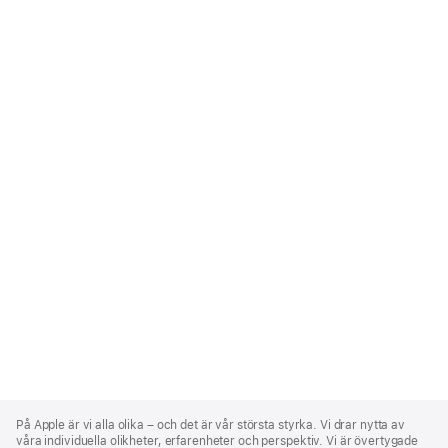
Apple
Footer
På Apple är vi alla olika – och det är vår största styrka. Vi drar nytta av
våra individuella olikheter, erfarenheter och perspektiv. Vi är övertygade