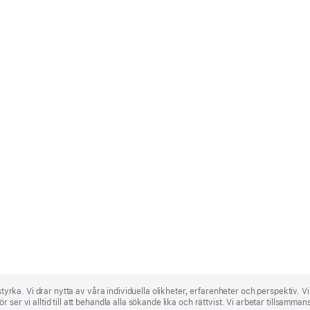
 styrka. Vi drar nytta av våra individuella olikheter, erfarenheter och perspektiv. V
ser vi alltid till att behandla alla sökande lika och rättvist. Vi arbetar tillsamma