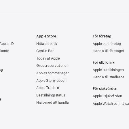
Apple Store
För företag
 Apple-ID
Hitta en butik
Apple och företag
-konto
Genius Bar
Handla till företaget
Today at Apple
För utbildning
Gruppreservationer
ng
Apple i utbildningen
Apples sommarläger
Handla till studierna
Apple Store-appen
Apple Trade In
För sjukvården
Beställningsstatus
Apple i sjukvården
e
Hjälp med att handla
Apple Watch och hälsa