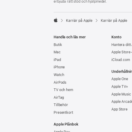
erbjuda rätt stöd och hjälpmedel.

Karriär på Apple
Karriär på Apple
Apple
Handla och läs mer
Konto
Butik
Hantera ditt
Mac
Apple Store
iPad
iCloud.com
iPhone
Underhållni
Watch
Apple One
AirPods
Apple TV+
TV och hem
Apple Music
AirTag
Apple Arcad
Tillbehör
App Store
Presentkort
Apple Plånbok
Apple Pay