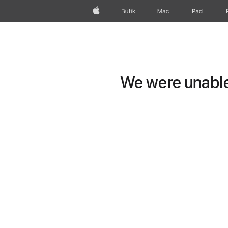
Apple
Butik
Mac
iPad
i
We were unable 