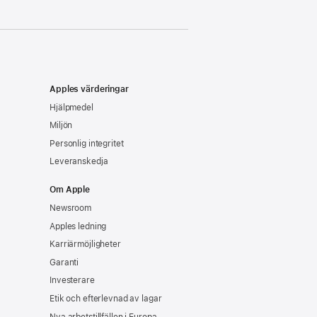
Apples värderingar
Hjälpmedel
Miljön
Personlig integritet
Leveranskedja
Om Apple
Newsroom
Apples ledning
Karriärmöjligheter
Garanti
Investerare
Etik och efterlevnad av lagar
Nya arbetstillfällen i Europa