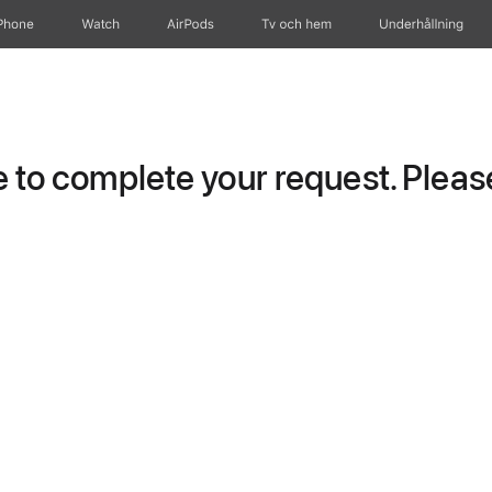
Phone
Watch
AirPods
Tv och hem
Underhållning
to complete your request. Please 