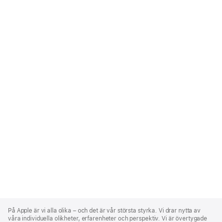
Apple
Footer
På Apple är vi alla olika – och det är vår största styrka. Vi drar nytta av
våra individuella olikheter, erfarenheter och perspektiv. Vi är övertygade