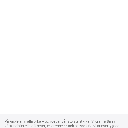
Apple
Footer
På Apple är vi alla olika – och det är vår största styrka. Vi drar nytta av
våra individuella olikheter, erfarenheter och perspektiv. Vi är övertygade