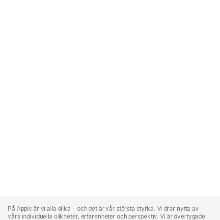
Apple
Footer
På Apple är vi alla olika – och det är vår största styrka. Vi drar nytta av
våra individuella olikheter, erfarenheter och perspektiv. Vi är övertygade