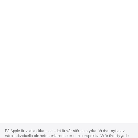
Apple
Footer
På Apple är vi alla olika – och det är vår största styrka. Vi drar nytta av
våra individuella olikheter, erfarenheter och perspektiv. Vi är övertygade