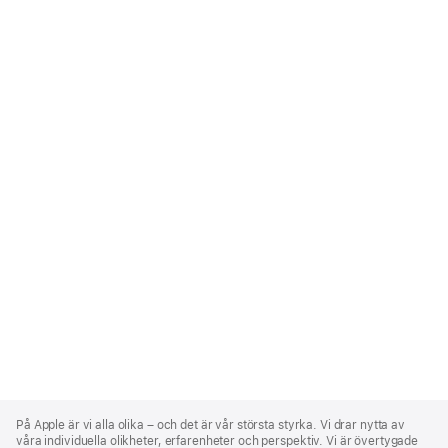
Apple
Footer
På Apple är vi alla olika – och det är vår största styrka. Vi drar nytta av
våra individuella olikheter, erfarenheter och perspektiv. Vi är övertygade