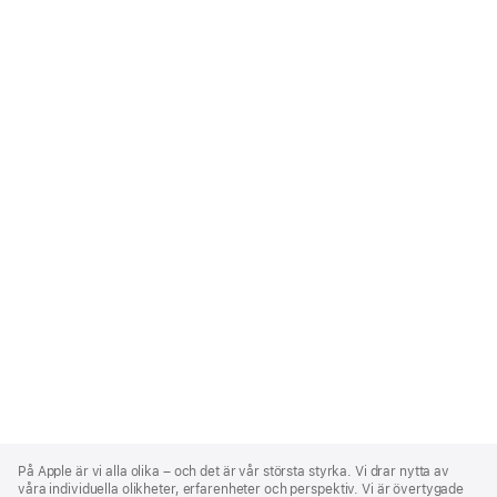
Apple
Footer
På Apple är vi alla olika – och det är vår största styrka. Vi drar nytta av
våra individuella olikheter, erfarenheter och perspektiv. Vi är övertygade