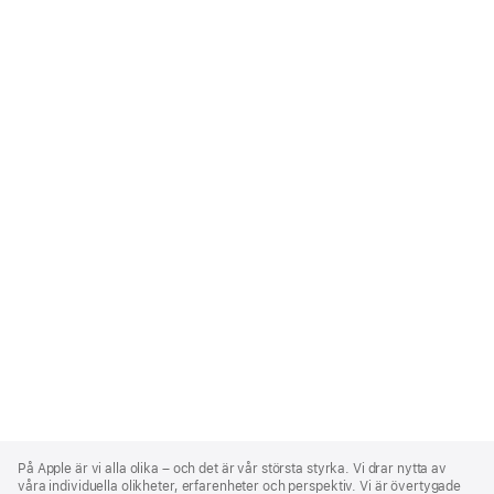
Apple
Footer
På Apple är vi alla olika – och det är vår största styrka. Vi drar nytta av
våra individuella olikheter, erfarenheter och perspektiv. Vi är övertygade