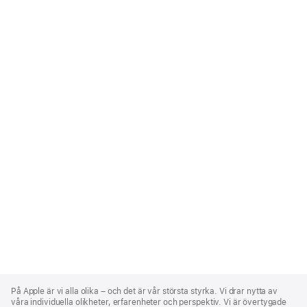
Apple
Footer
På Apple är vi alla olika – och det är vår största styrka. Vi drar nytta av
våra individuella olikheter, erfarenheter och perspektiv. Vi är övertygade