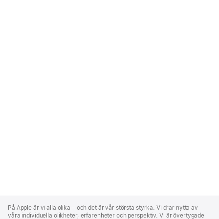
Apple
Footer
På Apple är vi alla olika – och det är vår största styrka. Vi drar nytta av
våra individuella olikheter, erfarenheter och perspektiv. Vi är övertygade