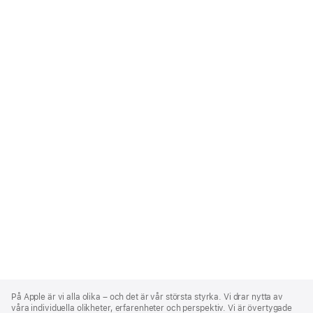
Apple
Footer
På Apple är vi alla olika – och det är vår största styrka. Vi drar nytta av
våra individuella olikheter, erfarenheter och perspektiv. Vi är övertygade