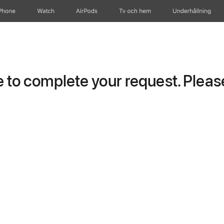
Phone
Watch
AirPods
Tv och hem
Underhållning
to complete your request. Please 