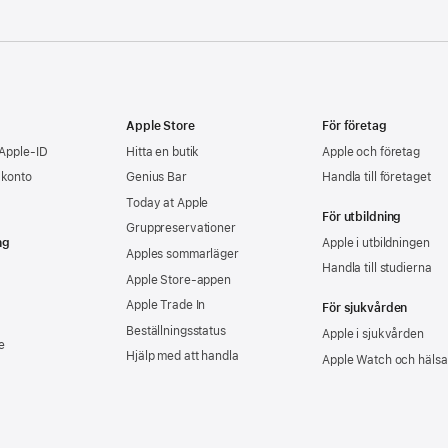
Apple Store
För företag
 Apple-ID
Hitta en butik
Apple och företag
-konto
Genius Bar
Handla till företaget
Today at Apple
För utbildning
Gruppreservationer
ng
Apple i utbildningen
Apples sommarläger
Handla till studierna
Apple Store-appen
Apple Trade In
För sjukvården
Beställningsstatus
Apple i sjukvården
e
Hjälp med att handla
Apple Watch och hälsa