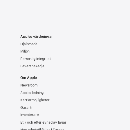
Apples värderingar
Hjälpmedel
Miljön
Personlig integritet
Leveranskedja
Om Apple
Newsroom
Apples ledning
Karriärmöjligheter
Garanti
Investerare
Etik och efterlevnad av lagar
Nya arbetstillfällen i Europa