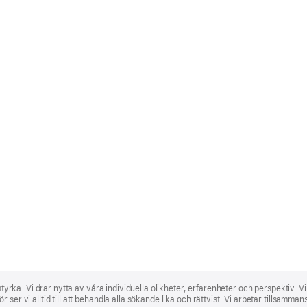
 styrka. Vi drar nytta av våra individuella olikheter, erfarenheter och perspektiv. V
ser vi alltid till att behandla alla sökande lika och rättvist. Vi arbetar tillsamma